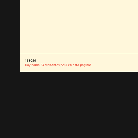
138056
Hoy habia 84 visitantes¡Aqui en esta página!