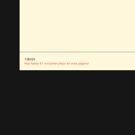
138320
Hoy habia 61 visitantes¡Aqui en esta página!